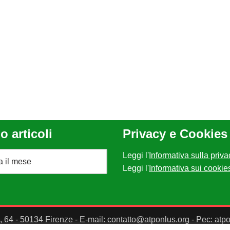
o articoli
Privacy e Cookies
Leggi l'
Informativa sulla priva
Leggi l'
Informativa sui cookie
II, 64 - 50134 Firenze - E-mail: contatto@atponlus.org - Pec: at