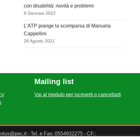
con disabilità: novità e problemi
8 Gennaio 2022
L’ATP piange la scomparsa di Manuela
Cappellini
28 Agosto 2021
Mailing list
cy
Vai al modulo per iscriverti o cancellarti
s
ponlus@pec.it - Tel. e Fax: 0554932275 - CF.: