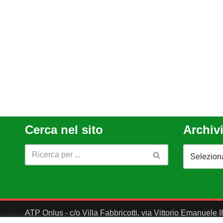
Cerca nel sito
Archivi
ATP Onlus - c/o Villa Fabbricotti, via Vittorio Emanuele 