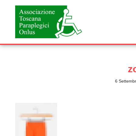
Vai
al
contenuto
z
6 Settemb