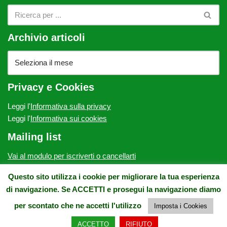
Archivio articoli
Privacy e Cookies
Leggi l'
Informativa sulla privacy
Leggi l'
Informativa sui cookies
Mailing list
Vai al modulo per iscriverti o cancellarti
ATP Onlus - c/o Villa Fabbricotti, via Vittorio Emanuele II, 64 -
Questo sito utilizza i cookie per migliorare la tua esperienza
50134 Firenze - E-mail: contatto@atponlus.org - Pec:
di navigazione. Se ACCETTI e prosegui la navigazione diamo
atponlus@pec.it - Tel. e Fax: 0554932275 - CF.: 94164460480
per scontato che ne accetti l'utilizzo
Imposta i Cookies
ACCETTO
RIFIUTO