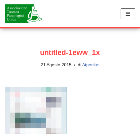
Vai
al
contenuto
untitled-1eww_1x
21 Agosto 2015
di
Atponlus