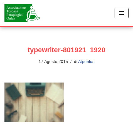
Vai
al
contenuto
typewriter-801921_1920
17 Agosto 2015
di
Atponlus