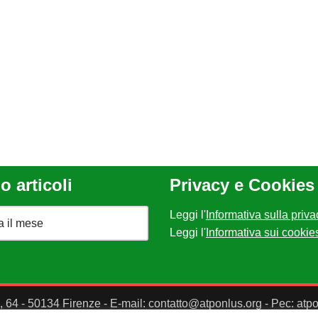
o articoli
Privacy e Cookies
Leggi l'
Informativa sulla priva
Leggi l'
Informativa sui cookie
II, 64 - 50134 Firenze - E-mail: contatto@atponlus.org - Pec: at