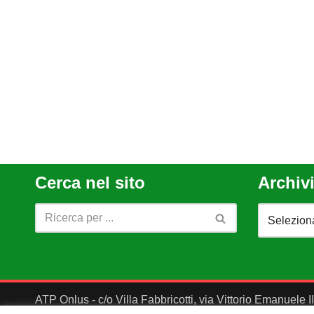
Cerca nel sito
Archivi
ATP Onlus - c/o Villa Fabbricotti, via Vittorio Emanuele 