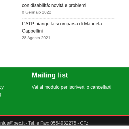
con disabilità: novità e problemi
8 Gennaio 2022
L’ATP piange la scomparsa di Manuela
Cappellini
28 Agosto 2021
Mailing list
cy
Vai al modulo per iscriverti o cancellarti
s
ponlus@pec.it - Tel. e Fax: 0554932275 - CF.: