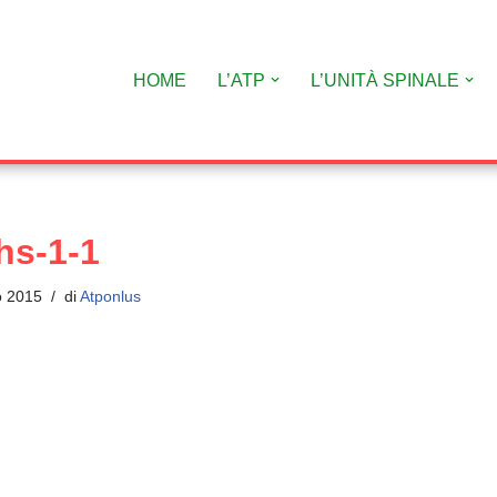
HOME
L’ATP
L’UNITÀ SPINALE
hs-1-1
o 2015
di
Atponlus