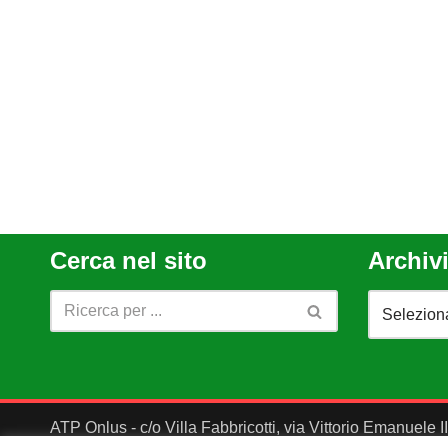
Cerca nel sito
Archivi
ATP Onlus - c/o Villa Fabbricotti, via Vittorio Emanuele 