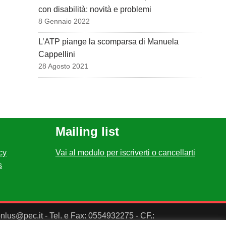
con disabilità: novità e problemi
8 Gennaio 2022
L’ATP piange la scomparsa di Manuela
Cappellini
28 Agosto 2021
Mailing list
cy
Vai al modulo per iscriverti o cancellarti
s
ponlus@pec.it - Tel. e Fax: 0554932275 - CF.: