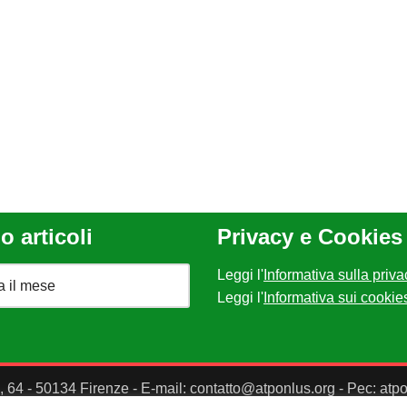
o articoli
Privacy e Cookies
Leggi l'
Informativa sulla priva
Leggi l'
Informativa sui cookie
II, 64 - 50134 Firenze - E-mail: contatto@atponlus.org - Pec: at