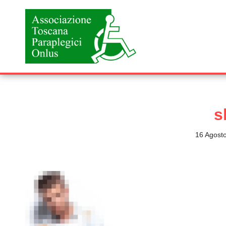
Vai
al
contenuto
s
16 Agost