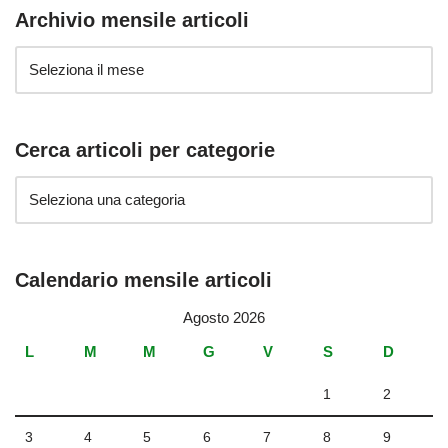
Archivio mensile articoli
Cerca articoli per categorie
Calendario mensile articoli
Agosto 2026
L
M
M
G
V
S
D
1
2
3
4
5
6
7
8
9