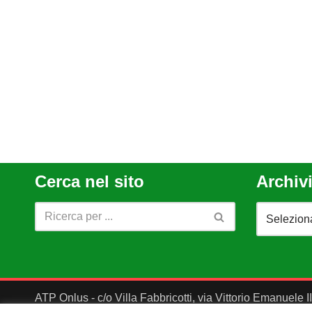
Cerca nel sito
Archivi
ATP Onlus - c/o Villa Fabbricotti, via Vittorio Emanuele 