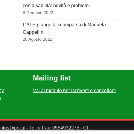
con disabilità: novità e problemi
8 Gennaio 2022
L’ATP piange la scomparsa di Manuela
Cappellini
28 Agosto 2021
Mailing list
cy
Vai al modulo per iscriverti o cancellarti
s
ponlus@pec.it - Tel. e Fax: 0554932275 - CF.: