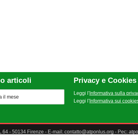
o articoli
Privacy e Cookies
Leggi l'
Informativa sulla priva
Leggi l'
Informativa sui cookie
II, 64 - 50134 Firenze - E-mail: contatto@atponlus.org - Pec: at