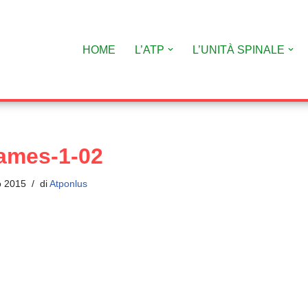
HOME
L’ATP
L’UNITÀ SPINALE
rames-1-02
o 2015
di
Atponlus