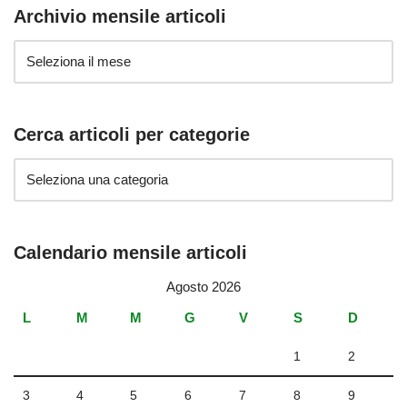
Archivio mensile articoli
Cerca articoli per categorie
Calendario mensile articoli
Agosto 2026
L
M
M
G
V
S
D
1
2
3
4
5
6
7
8
9