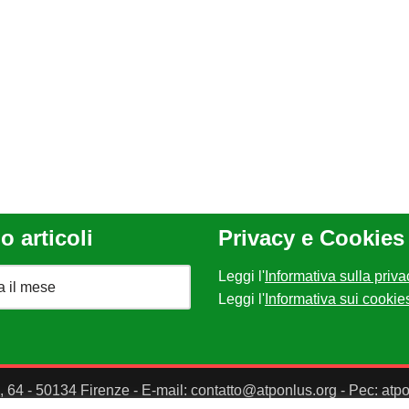
o articoli
Privacy e Cookies
Leggi l'
Informativa sulla priva
Leggi l'
Informativa sui cookie
II, 64 - 50134 Firenze - E-mail: contatto@atponlus.org - Pec: at