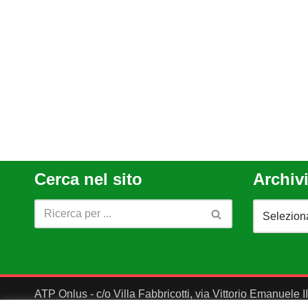
Cerca nel sito
Archivi
ATP Onlus - c/o Villa Fabbricotti, via Vittorio Emanuele 