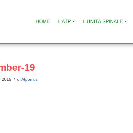
HOME
L’ATP
L’UNITÀ SPINALE
mber-19
o 2015
di
Atponlus