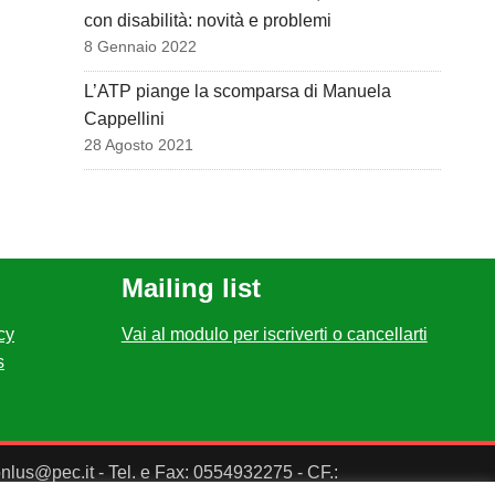
con disabilità: novità e problemi
8 Gennaio 2022
L’ATP piange la scomparsa di Manuela
Cappellini
28 Agosto 2021
Mailing list
cy
Vai al modulo per iscriverti o cancellarti
s
ponlus@pec.it - Tel. e Fax: 0554932275 - CF.: