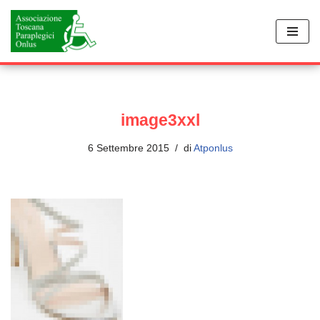
Vai
al
contenuto
image3xxl
6 Settembre 2015
di
Atponlus