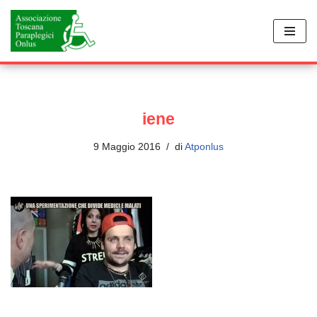
Vai
al
contenuto
iene
9 Maggio 2016
di
Atponlus