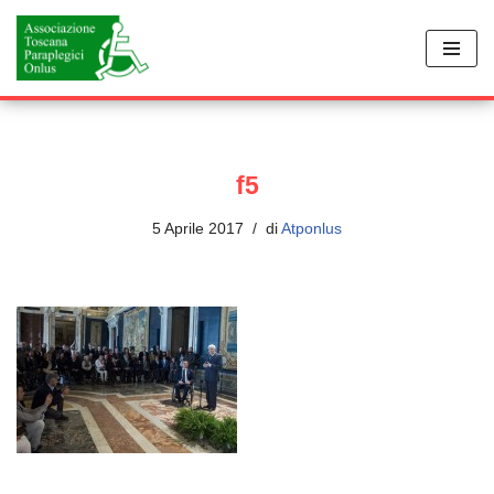
Vai
al
contenuto
f5
5 Aprile 2017
di
Atponlus