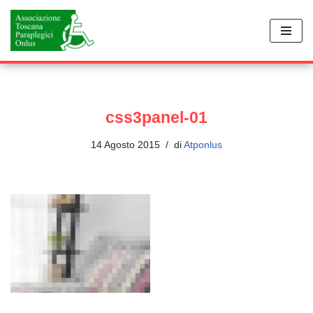
Vai
al
contenuto
css3panel-01
14 Agosto 2015
di
Atponlus