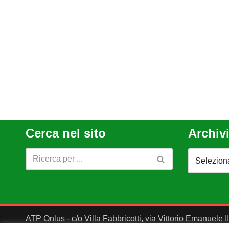
Cerca nel sito
Archivi
ATP Onlus - c/o Villa Fabbricotti, via Vittorio Emanuele 