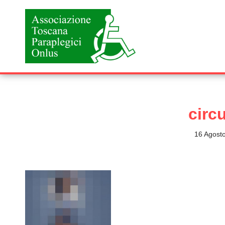
Vai
al
contenuto
circu
16 Agost