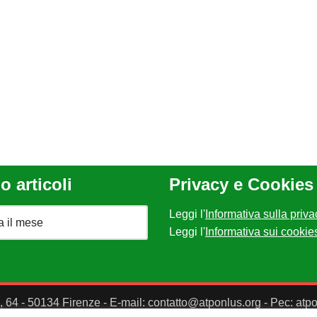
o articoli
Privacy e Cookies
Leggi l'
Informativa sulla priva
Leggi l'
Informativa sui cookie
II, 64 - 50134 Firenze - E-mail: contatto@atponlus.org - Pec: at