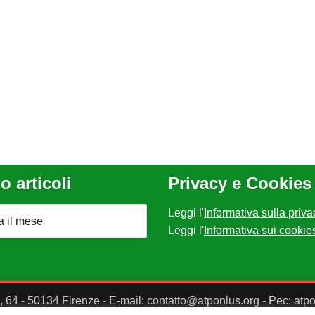
o articoli
Privacy e Cookies
Leggi l'
Informativa sulla priva
Leggi l'
Informativa sui cookie
II, 64 - 50134 Firenze - E-mail: contatto@atponlus.org - Pec: at