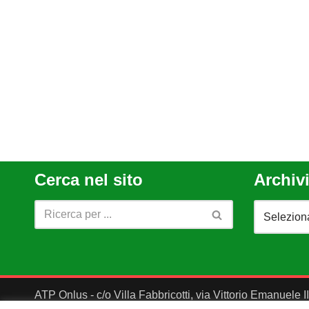
Cerca nel sito
Archivi
ATP Onlus - c/o Villa Fabbricotti, via Vittorio Emanuele 