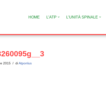
HOME
L’ATP
L’UNITÀ SPINALE
3260095g__3
re 2015
di
Atponlus