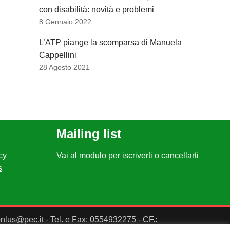
con disabilità: novità e problemi
8 Gennaio 2022
L’ATP piange la scomparsa di Manuela
Cappellini
28 Agosto 2021
Mailing list
cy
Vai al modulo per iscriverti o cancellarti
s
ponlus@pec.it - Tel. e Fax: 0554932275 - CF.: