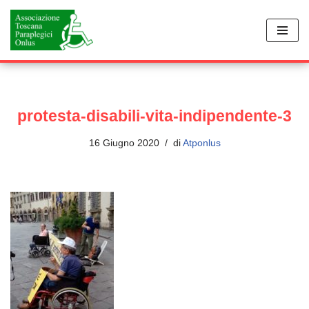
Vai
al
contenuto
protesta-disabili-vita-indipendente-3
16 Giugno 2020
di
Atponlus