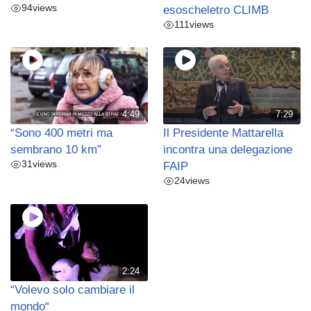
94
views
esoscheletro CLIMB
111
views
4:49
7:29
“Sono 400 metri ma
Il Presidente Mattarella
sembrano 10 km”
incontra una delegazione
31
views
FAIP
24
views
2:24
“Volevo solo cambiare il
mondo“