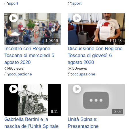
sport
sport
1:08:19
1:11:28
Incontro con Regione
Discussione con Regione
Toscana di mercoledì 5
Toscana di giovedì 6
agosto 2020
agosto 2020
66
views
50
views
occupazione
occupazione
8:11
2:02
Gabriella Bertini e la
Unità Spinale:
nascita dell’Unità Spinale
Presentazione