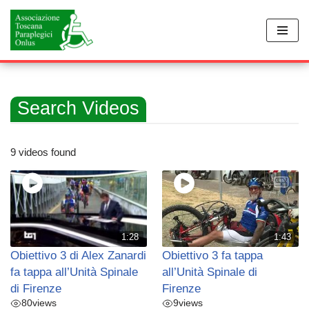
Vai
al
contenuto
Search Videos
9 videos found
1:28
1:43
Obiettivo 3 di Alex Zanardi
Obiettivo 3 fa tappa
fa tappa all’Unità Spinale
all’Unità Spinale di
di Firenze
Firenze
80
views
9
views