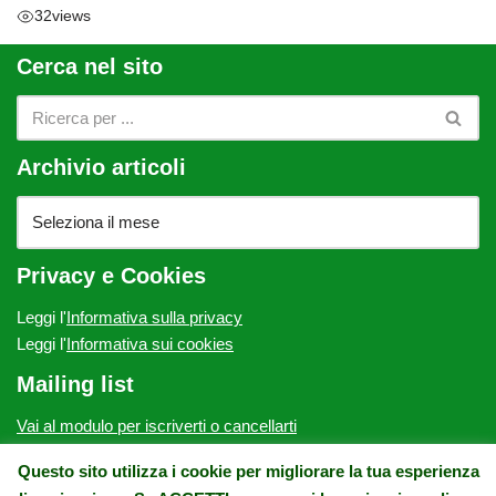
32
views
Cerca nel sito
Archivio articoli
Privacy e Cookies
Leggi l'
Informativa sulla privacy
Leggi l'
Informativa sui cookies
Mailing list
Vai al modulo per iscriverti o cancellarti
ATP Onlus - c/o Villa Fabbricotti, via Vittorio Emanuele II, 64 -
Questo sito utilizza i cookie per migliorare la tua esperienza