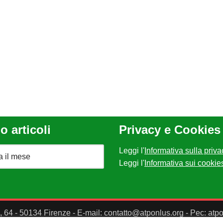
o articoli
Privacy e Cookies
Leggi l'
Informativa sulla priva
Leggi l'
Informativa sui cookie
II, 64 - 50134 Firenze - E-mail: contatto@atponlus.org - Pec: at