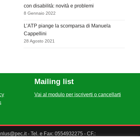
con disabilità: novità e problemi
8 Gennaio 2022
L’ATP piange la scomparsa di Manuela
Cappellini
28 Agosto 2021
Mailing list
cy
Vai al modulo per iscriverti o cancellarti
s
ponlus@pec.it - Tel. e Fax: 0554932275 - CF.: