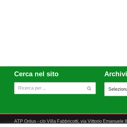
Cerca nel sito
Archivi
ATP Onlus - c/o Villa Fabbricotti, via Vittorio Emanuele 