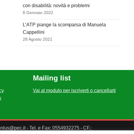
con disabilità: novità e problemi
8 Gennaio 2022
L’ATP piange la scomparsa di Manuela
Cappellini
28 Agosto 2021
Mailing list
cy
Vai al modulo per iscriverti o cancellarti
s
ponlus@pec.it - Tel. e Fax: 0554932275 - CF.: