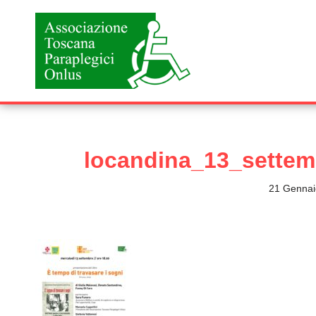
Vai
al
contenuto
locandina_13_settem
21 Gennai