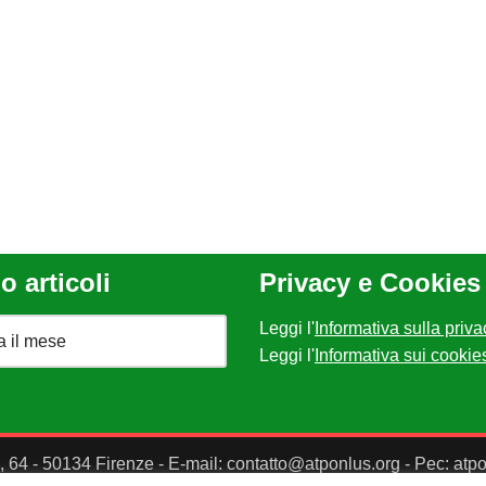
o articoli
Privacy e Cookies
Leggi l'
Informativa sulla priva
Leggi l'
Informativa sui cookie
II, 64 - 50134 Firenze - E-mail: contatto@atponlus.org - Pec: at