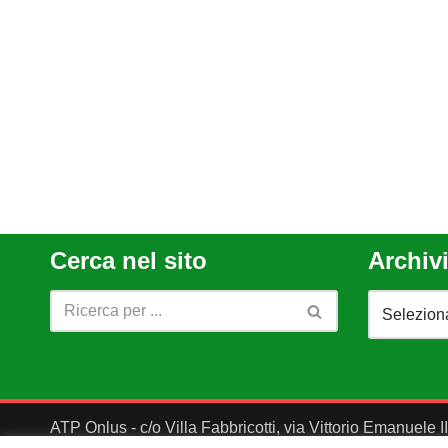
Cerca nel sito
Archivi
ATP Onlus - c/o Villa Fabbricotti, via Vittorio Emanuele 