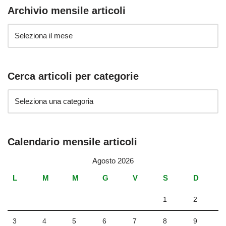
Archivio mensile articoli
Cerca articoli per categorie
Calendario mensile articoli
Agosto 2026
L
M
M
G
V
S
D
1
2
3
4
5
6
7
8
9