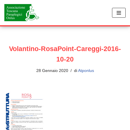
Vai
al
contenuto
Volantino-RosaPoint-Careggi-2016-
10-20
28 Gennaio 2020
di
Atponlus