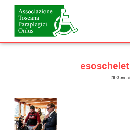
Vai
al
contenuto
esoschelet
28 Gennai