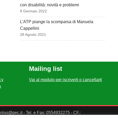
con disabilità: novità e problemi
8 Gennaio 2022
L’ATP piange la scomparsa di Manuela
Cappellini
28 Agosto 2021
Mailing list
cy
Vai al modulo per iscriverti o cancellarti
s
ponlus@pec.it - Tel. e Fax: 0554932275 - CF.: