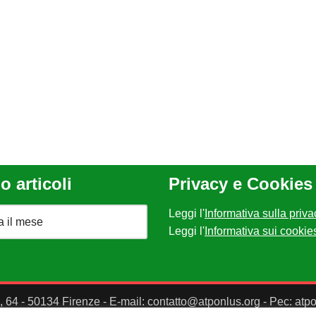
o articoli
Privacy e Cookies
Leggi l'
Informativa sulla priva
Leggi l'
Informativa sui cookie
II, 64 - 50134 Firenze - E-mail: contatto@atponlus.org - Pec: at