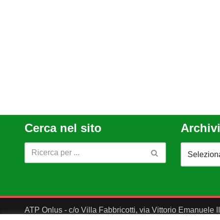
Cerca nel sito
Archivi
ATP Onlus - c/o Villa Fabbricotti, via Vittorio Emanuele 