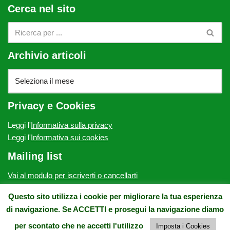
Cerca nel sito
Archivio articoli
Privacy e Cookies
Leggi l'
Informativa sulla privacy
Leggi l'
Informativa sui cookies
Mailing list
Vai al modulo per iscriverti o cancellarti
ATP Onlus - c/o Villa Fabbricotti, via Vittorio Emanuele II, 64 -
Questo sito utilizza i cookie per migliorare la tua esperienza
50134 Firenze - E-mail: contatto@atponlus.org - Pec:
di navigazione. Se ACCETTI e prosegui la navigazione diamo
atponlus@pec.it - Tel. e Fax: 0554932275 - CF.: 94164460480
per scontato che ne accetti l'utilizzo
Imposta i Cookies