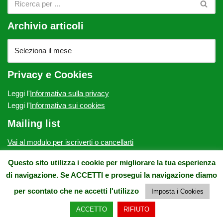
Archivio articoli
Privacy e Cookies
Leggi l'
Informativa sulla privacy
Leggi l'
Informativa sui cookies
Mailing list
Vai al modulo per iscriverti o cancellarti
ATP Onlus - c/o Villa Fabbricotti, via Vittorio Emanuele II, 64 -
Questo sito utilizza i cookie per migliorare la tua esperienza
50134 Firenze - E-mail: contatto@atponlus.org - Pec:
di navigazione. Se ACCETTI e prosegui la navigazione diamo
atponlus@pec.it - Tel. e Fax: 0554932275 - CF.: 94164460480
per scontato che ne accetti l'utilizzo
Imposta i Cookies
ACCETTO
RIFIUTO
© ATP Onlus | Webmaster
Cristiano Di Pietro