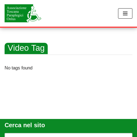
Vai
al
contenuto
Video Tag
No tags found
Cerca nel sito