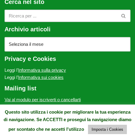
Cerca nel sito
Archivio articoli
Privacy e Cookies
Leggi l'
Informativa sulla privacy
Leggi l'
Informativa sui cookies
Mailing list
Vai al modulo per iscriverti o cancellarti
ATP Onlus - c/o Villa Fabbricotti, via Vittorio Emanuele II, 64 -
Questo sito utilizza i cookie per migliorare la tua esperienza
50134 Firenze - E-mail: contatto@atponlus.org - Pec:
di navigazione. Se ACCETTI e prosegui la navigazione diamo
atponlus@pec.it - Tel. e Fax: 0554932275 - CF.: 94164460480
per scontato che ne accetti l'utilizzo
Imposta i Cookies