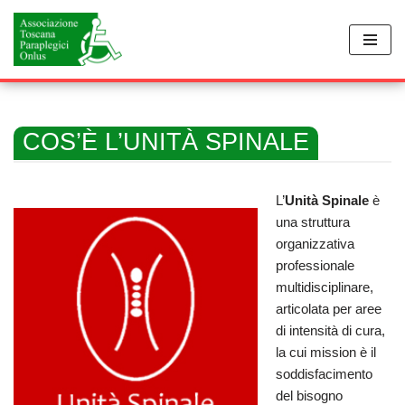
Vai
al
contenuto
COS’È L’UNITÀ SPINALE
L’
Unità Spinale
è
una struttura
organizzativa
professionale
multidisciplinare,
articolata per aree
di intensità di cura,
la cui mission è il
soddisfacimento
del bisogno